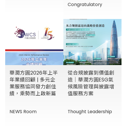
Congratulatory
華潤方圓2026年上半
從合規披露到價值創
年業績回顧 | 多元企
造｜華潤方圓ESG氣
業服務協同發力創佳
候風險管理與披露增
績，乘勢而上啟新篇
值服務方案
NEWS Room
Thought Leadership