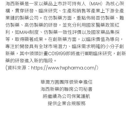
海西新藥是一家以藥品上市許可持有人（MAH）為核心架
構，貫穿研發、臨床研究、生產和銷售等產業上下游全產
業鏈的製藥公司。
在仿製藥方面，重點佈局首仿製藥、難
仿製藥、高仿製藥的研發，並充分利用國家醫藥政策紅
利，如MAH制度、仿製藥一致性評價以及國家藥品集採
等，取得顯著成果。
在創新藥方面，以臨床價值為導向，
專注於開發具有全球市場潛力、臨床需求明確的小分子創
新藥，其中領頭計畫C019199即將進行Ⅲ期臨床研究，創新
藥的研發進入新的階段。
(資料來源：https://www.hxpharma.com/）
華潤方圓團隊很榮幸擔任
海西新藥的聯席公司秘書
將繼續為公司保駕護航
提供企業合規服務