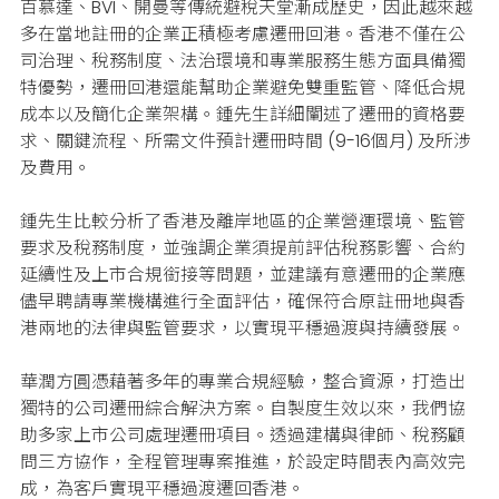
百慕達、BVI、開曼等傳統避稅天堂漸成歷史，因此越來越
多在當地註冊的企業正積極考慮遷冊回港。
香港不僅在公
司治理、稅務制度、法治環境和專業服務生態方面具備獨
特優勢，遷冊回港還能幫助企業避免雙重監管、降低合規
成本以及簡化企業架構。
鍾先生詳細闡述了遷冊的資格要
求、關鍵流程、所需文件預計遷冊時間 (9-16個月) 及所涉
及費用。
鍾先生比較分析了香港及離岸地區的企業營運環境、監管
要求及稅務制度，並強調企業須提前評估稅務影響、合約
延續性及上市合規銜接等問題，並建議有意遷冊的企業應
儘早聘請專業機構進行全面評估，確保符合原註冊地與香
港兩地的法律與監管要求，以實現平穩過渡與持續發展。
華潤方圓憑藉著多年的專業合規經驗，整合資源，打造出
獨特的公司遷冊綜合解決方案。
自製度生效以來，我們協
助多家上市公司處理遷冊項目。
透過建構與律師、稅務顧
問三方協作，全程管理專案推進，於設定時間表內高效完
成，為客戶實現平穩過渡遷回香港。