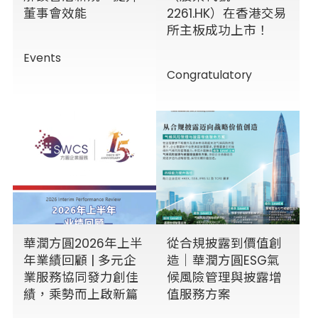
董事會效能
2261.HK）在香港交易
所主板成功上市！
Events
Congratulatory
華潤方圓2026年上半
從合規披露到價值創
年業績回顧 | 多元企
造｜華潤方圓ESG氣
業服務協同發力創佳
候風險管理與披露增
績，乘勢而上啟新篇
值服務方案