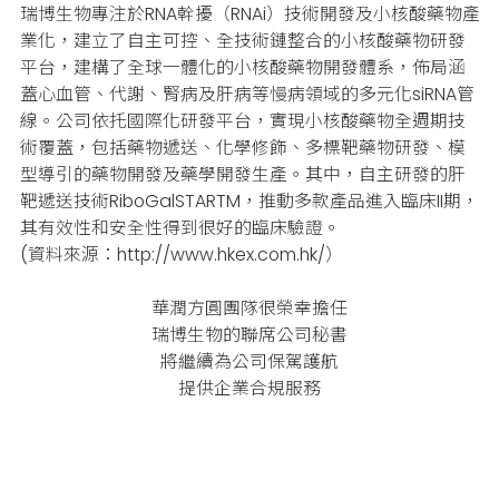
瑞博生物專注於RNA幹擾（RNAi）技術開發及小核酸藥物產
業化，建立了自主可控、全技術鏈整合的小核酸藥物研發
平台，建構了全球一體化的小核酸藥物開發體系，佈局涵
蓋心血管、代謝、腎病及肝病等慢病領域的多元化siRNA管
線。
公司依托國際化研發平台，實現小核酸藥物全週期技
術覆蓋，包括藥物遞送、化學修飾、多標靶藥物研發、模
型導引的藥物開發及藥學開發生產。
其中，自主研發的肝
靶遞送技術RiboGalSTARTM，推動多款產品進入臨床II期，
其有效性和安全性得到很好的臨床驗證。
(資料來源：http://www.hkex.com.hk/
）
華潤方圓團隊很榮幸擔任
瑞博生物的聯席公司秘書
將繼續為公司保駕護航
提供企業合規服務