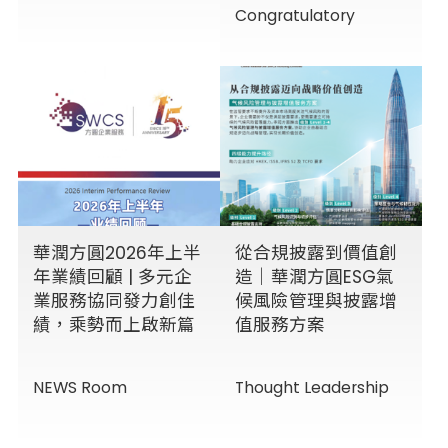
Congratulatory
華潤方圓2026年上半
從合規披露到價值創
年業績回顧 | 多元企
造｜華潤方圓ESG氣
業服務協同發力創佳
候風險管理與披露增
績，乘勢而上啟新篇
值服務方案
NEWS Room
Thought Leadership