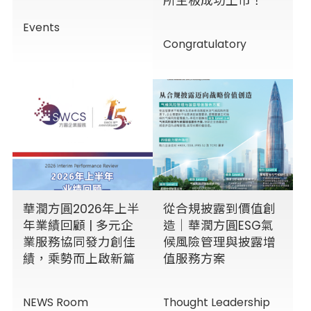
所主板成功上市！
Events
Congratulatory
華潤方圓2026年上半
從合規披露到價值創
年業績回顧 | 多元企
造｜華潤方圓ESG氣
業服務協同發力創佳
候風險管理與披露增
績，乘勢而上啟新篇
值服務方案
NEWS Room
Thought Leadership