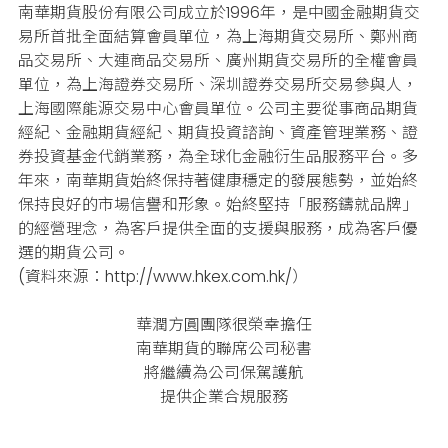
南華期貨股份有限公司成立於1996年，是中國金融期貨交
易所首批全面結算會員單位，為上海期貨交易所、鄭州商
品交易所、大連商品交易所、廣州期貨交易所的全權會員
單位，為上海證券交易所、深圳證券交易所交易參與人，
上海國際能源交易中心會員單位。
公司主要從事商品期貨
經紀、金融期貨經紀、期貨投資諮詢、資產管理業務、證
券投資基金代銷業務，為全球化金融衍生品服務平台。
多
年來，南華期貨始終保持著健康穩定的發展態勢，並始終
保持良好的市場信譽和形象。
始終堅持「服務鑄就品牌」
的經營理念，為客戶提供全面的支援與服務，成為客戶優
選的期貨公司。
(資料來源：http://www.hkex.com.hk/
）
華潤方圓團隊很榮幸擔任
南華期貨的聯席公司秘書
將繼續為公司保駕護航
提供企業合規服務