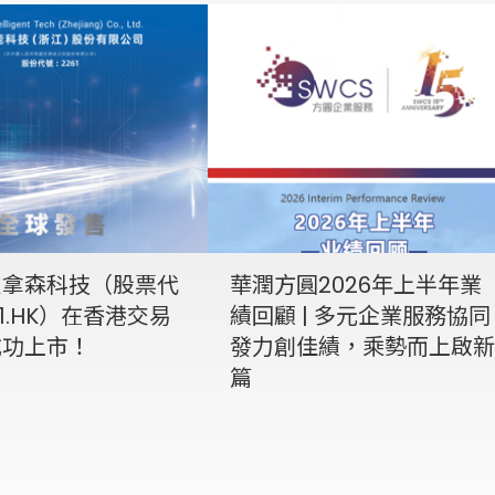
賀拿森科技（股票代
華潤方圓2026年上半年業
1.HK）在香港交易
績回顧 | 多元企業服務協同
成功上市！
發力創佳績，乘勢而上啟新
篇