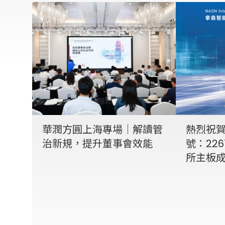
華潤方圓上海專場｜解讀管
熱烈祝
治新規，提升董事會效能
號：226
所主板