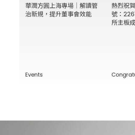
華潤方圓上海專場｜解讀管
熱烈祝
治新規，提升董事會效能
號：226
所主板
Events
Congrat