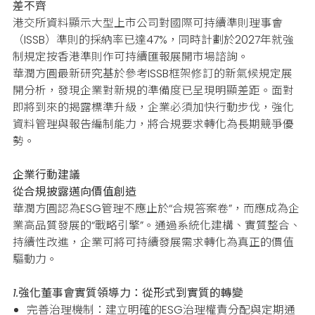
差不齊
港交所資料顯示大型上市公司對國際可持續準則理事會
（ISSB）準則的採納率已達47%，同時計劃於2027年就強
制規定按香港準則作可持續匯報展開市場諮詢。
華
潤方圓最新研究基於參考ISSB框架修訂的新氣候規定展
開分析，發現企業對新規的準備度已呈現明顯差距。
面對
即將到來的揭露標準升級，企業必須加快行動步伐，強化
資料管理與報告編制能力，將合規要求轉化為長期競爭優
勢。
企業行動建議
從合規披露邁向價值創造
華潤方圓認為ESG管理不應止於“合規答案卷”，而應成為企
業高品質發展的“戰略引擎”。通
過系統化建構、實質整合、
持續性改進，企業可將可持續發展需求轉化為真正的價值
驅動力。
1.強化董事會實質領導力：從形式到實質的轉變
完善治理機制：建立明確的ESG治理權責分配與定期通