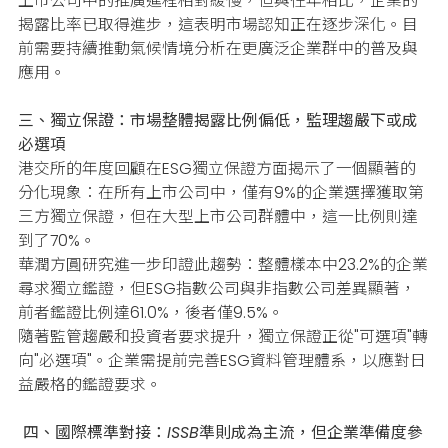
上市公司中的推廣進程相對緩慢，但與往年相比，企業的
揭露比率已取得進步，這表明市場認知正在逐步深化。
目
前需要持續推動氣候情境分析在更廣泛企業群中的普及與
應用。
三、獨立保證：市場整體揭露比例偏低，監理趨嚴下或成
必選項
港交所的年度回顧在ESG獨立保證方面揭示了一個顯著的
分化現象：在所有上市公司中，僅有9%的企業選擇獲取第
三方獨立保證，但在大型上市公司群體中，這一比例則達
到了70%。
華潤方圓研究進一步印證此趨勢：整體樣本中23.2%的企業
尋求獨立鑑證，但ESG指數公司與非指數公司差異顯著，
前者鑑證比例達61.0%，後者僅9.5%。
隨著監管趨嚴和投資者要求提升，獨立保證正從"可選項"轉
向"必選項"。
企業需提前完善ESG資料管理體系，以應對日
益嚴格的鑑證要求。
四、國際標準對接：ISSB準則成為主流，但企業準備度參