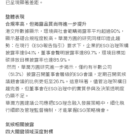
已呈現顯著差距。
整體表現
合規率高，但揭露品質尚待進一步提升
港交所數據顯示，環境與社會範疇揭露率平均超過90%，
顯示基礎合規程度較高。
華潤方圓的研究同樣印證此趨
勢：在現行《ESG報告指引》要求下，企業的ESG治理架構
披露率達94.1%，董事會聲明披露率達89.7%，環境目標如
碳排放目標披露率也達85.9%。
然而，華潤方圓研究進一步揭示，僅約有半數公司
（51.3%）披露召開董事會層級的ESG會議，定期召開氣候
議題會議的比例更低至26.1%。
這意味著，儘管治理架構日
趨完善，但董事會在ESG治理中的實質參與及決策透明度
仍顯不足。
華潤方圓建議公司應把ESG理念融入發展策略中，細化執
行細節及管理監督機制，才能掌握ESG策略機會。
氣候相關披露
四大關鍵領域深度對標