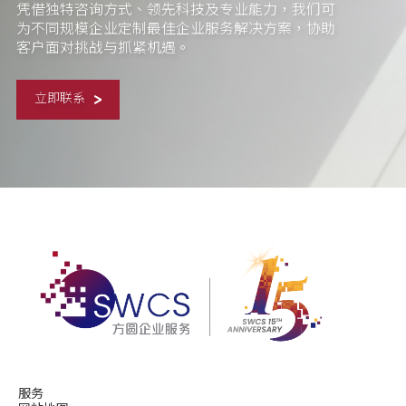
凭借独特咨询方式、领先科技及专业能力，我们可
为不同规模企业定制最佳企业服务解决方案，协助
客户面对挑战与抓紧机遇。
立即联系
服务