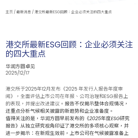
主页
/
最新消息
/
港交所最新ESG回顾：企业必须关注的四大重点
港交所最新ESG回顾：企业必须关注
的四大重点
华润方圆卓见
2025/12/17
港交所于2025年12月发布《2025 年发行人报告年度审
阅》，全面评估上市公司在年报、公司治理和ESG报告上
的表现，并提出改进建议。
报告不仅揭示整体合规情况，
还重点分析气候相关披露的新趋势和企业准备度。
值得关注的是，华润方圆早前发布的《2025年度ESG研究
报告》从独立研究视角印证了港交所的多项核心观察，并
进一步揭示：在新规生效前，上市公司在气候披露准备上