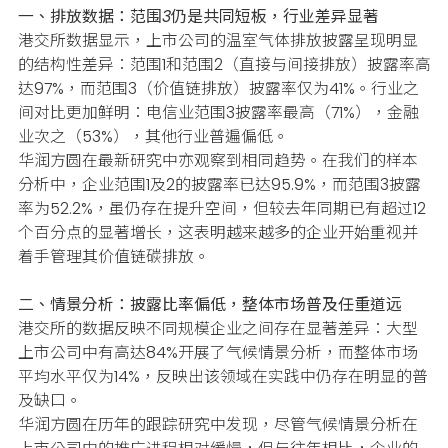
一、排放数据：范围3仍是共同短板，行业差异显著
港交所数据显示，上市公司的温室气体排放披露呈现明显
的结构性差异：范围1和范围2（直接与间接排放）披露率高
达97%，而范围3（价值链排放）披露率仅为41%。行业之
间对比更加鲜明：电信业范围3披露率最高（71%），金融
业次之（53%），其他行业普遍偏低。
华润方圆在最新研究中亦观察到相同趋势。在我们的样本
分析中，企业范围1及2的披露率已达95.9%，而范围3披露
率为52.2%，虽仍存在提升空间，但较去年同期已有超过12
个百分点的显著增长，这表明越来越多的企业开始重视并
着手管理其价值链碳排放。
二、情景分析：披露比率偏低，整体市场普及任重道远
港交所的数据反映不同规模企业之间存在显著差异：大型
上市公司中有高达84%开展了气候情景分析，而整体市场
平均水平仅为14%，反映出该领域在实践中仍存在明显的普
及缺口。
华润方圆在历年的跟踪研究中发现，尽管气候情景分析在