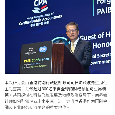
本次研讨会由
香港特别行政区财政司司长陈茂波先生
担任
主礼嘉宾，
汇聚超过300
名来自全球的财经领袖与业界精
英
，共同探讨在科技飞速发展及地缘政治变局下，商界会
计师如何引领企业未来变革，进一步巩固香港作为国际金
融及专业服务交流平台的重要地位。