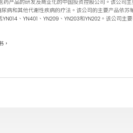
医药产品的研发及商业化的中国投资控股公司。该公司主
开发糖尿病和其他代谢性疾病的疗法。该公司的主要产品依苏
014、YN401、YN209、YN203和YN202。该公
书，