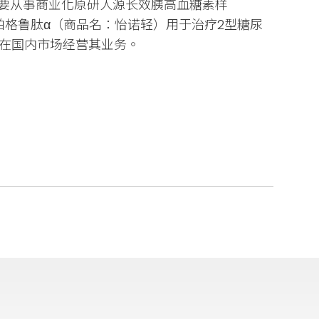
要从事商业化原研人源长效胰高血糖素样
帕格鲁肽α（商品名：怡诺轻）用于治疗2型糖尿
司主要在国内市场经营其业务。